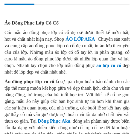
Áo Đồng Phục Lớp Có Cổ
Các mẫu áo đồng phục lớp có cổ đẹp sẽ được thiết kế mới nhất,
hot và chất nhất hiện nay. Shop
ÁO LỚP AKA
Chuyên sản xuất
và cung cấp áo đồng phục lớp có cổ đẹp nhất, in áo lớp theo yêu
cầu của lớp. Những mẫu áo lớp có cổ tay lỡ, in phản quang, cổ
caro là mẫu áo đồng phục lớp được rất nhiều lớp quan tâm và lựa
chọn. Nhanh tay chọn cho lớp mẫu đồng phục
áo lớp có cổ
đẹp
nhất để lớp đẹp và chất nhất nhé.
Áo đồng phục lớp có cổ
là sự lựa chọn hoàn hảo dành cho các
tập thể mong muốn kết hợp giữa vẻ đẹp thanh lịch, chỉn chu và sự
năng động, trẻ trung của lứa tuổi học trò. Với thiết kế cổ bẻ gọn
gàng, mẫu áo này giúp các bạn học sinh tự tin hơn khi tham gia
các sự kiện quan trọng của nhà trường, các buổi lễ sơ kết hay gặp
gỡ thầy cô mà vẫn giữ được sự thoải mái tối đa nhờ chất liệu vải
thun co giãn. Tại
Đồng Phục Aka
, dòng sản phẩm này được biến
tấu đa dạng với nhiều kiểu dáng như cổ trụ, cổ bẻ dệt kim hoặc