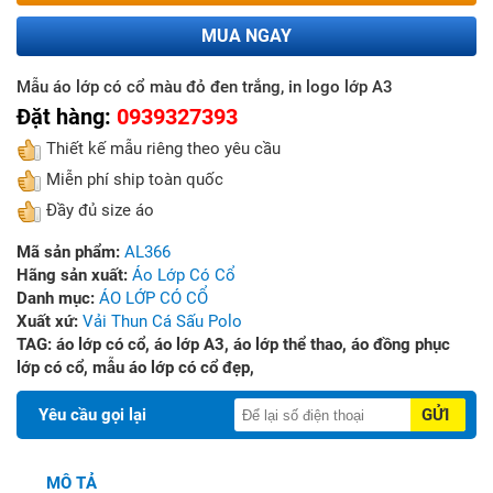
MUA NGAY
Mẫu áo lớp có cổ màu đỏ đen trắng, in logo lớp A3
Đặt hàng:
0939327393
Thiết kế mẫu riêng theo yêu cầu
Miễn phí ship toàn quốc
Đầy đủ size áo
Mã sản phẩm:
AL366
Hãng sản xuất:
Áo Lớp Có Cổ
Danh mục:
ÁO LỚP CÓ CỔ
Xuất xứ:
Vải Thun Cá Sấu Polo
TAG:
áo lớp có cổ,
áo lớp A3,
áo lớp thể thao,
áo đồng phục
lớp có cổ,
mẫu áo lớp có cổ đẹp,
Yêu cầu gọi lại
GỬI
MÔ TẢ