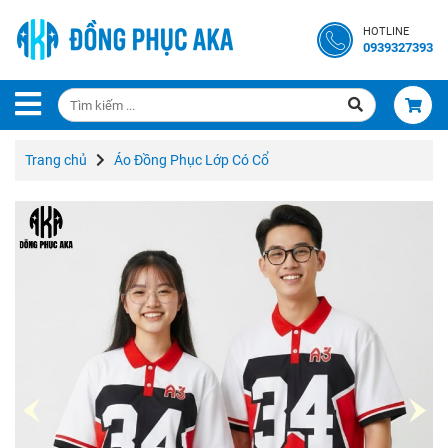
Trang
HOTLINE
Chủ
0939327393
Giới
Thiệu
Trang chủ
Áo Đồng Phục Lớp Có Cổ
Liên
Hệ