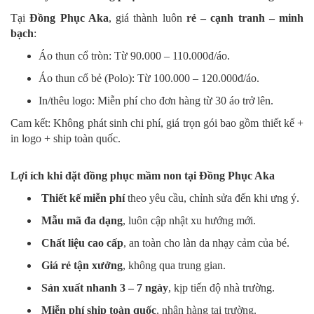
Tại
Đồng Phục Aka
, giá thành luôn
rẻ – cạnh tranh – minh
bạch
:
Áo thun cổ tròn: Từ 90.000 – 110.000đ/áo.
Áo thun cổ bẻ (Polo): Từ 100.000 – 120.000đ/áo.
In/thêu logo: Miễn phí cho đơn hàng từ 30 áo trở lên.
Cam kết: Không phát sinh chi phí, giá trọn gói bao gồm thiết kế +
in logo + ship toàn quốc.
Lợi ích khi đặt đồng phục mầm non tại Đồng Phục Aka
Thiết kế miễn phí
theo yêu cầu, chỉnh sửa đến khi ưng ý.
Mẫu mã đa dạng
, luôn cập nhật xu hướng mới.
Chất liệu cao cấp
, an toàn cho làn da nhạy cảm của bé.
Giá rẻ tận xưởng
, không qua trung gian.
Sản xuất nhanh 3 – 7 ngày
, kịp tiến độ nhà trường.
Miễn phí ship toàn quốc
, nhận hàng tại trường.