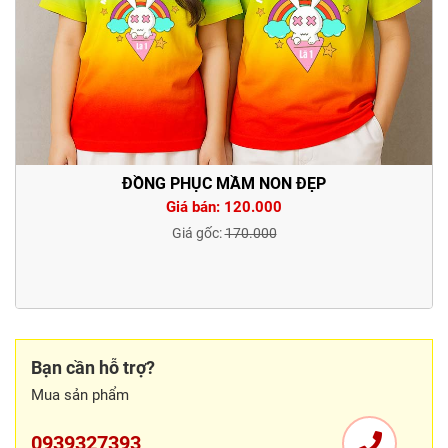
ĐỒNG PHỤC MẦM NON ĐẸP
Giá bán: 120.000
Giá gốc:
170.000
Bạn cần hỗ trợ?
Mua sản phẩm
0939327393