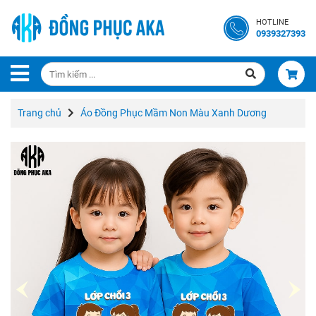
Trang
HOTLINE
Chủ
0939327393
Giới
Thiệu
Trang chủ
Áo Đồng Phục Mầm Non Màu Xanh Dương
Liên
Hệ