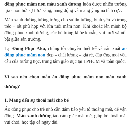
đồng phục mầm non màu xanh dương
luôn được nhiều trường
lựa chọn bởi sự tươi sáng, năng động và mang ý nghĩa tích cực.
Màu xanh dương tượng trưng cho sự tin tưởng, bình yên và trong
trẻo – rất phù hợp với lứa tuổi mầm non. Khi khoác lên mình bộ
đồng phục xanh dương, các bé trông khỏe khoắn, vui tươi và nổi
bật giữa sân trường.
Tại
Đồng Phục Aka
, chúng tôi chuyên thiết kế và sản xuất
áo
đồng phục mầm non
đẹp – chất lượng – giá rẻ, đáp ứng mọi yêu
cầu của trường học, trung tâm giáo dục tại TPHCM và toàn quốc.
Vì sao nên chọn mẫu áo đồng phục mầm non màu xanh
dương?
1. Mang đến sự thoải mái cho bé
Áo đồng phục cho trẻ nhỏ cần đảm bảo yếu tố thoáng mát, dễ vận
động.
Màu xanh dương
tạo cảm giác mát mẻ, giúp bé thoải mái
vui chơi, học tập cả ngày dài.