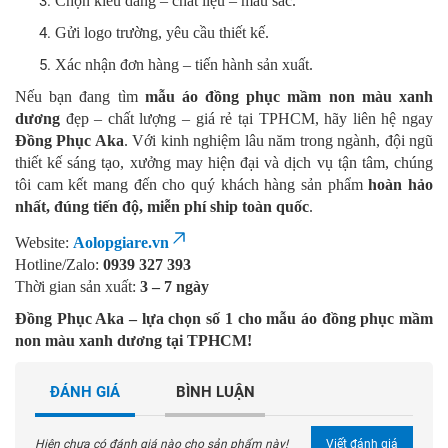
Chọn kiểu dáng – chất liệu – màu sắc.
Gửi logo trường, yêu cầu thiết kế.
Xác nhận đơn hàng – tiến hành sản xuất.
Nếu bạn đang tìm
mẫu áo đồng phục mầm non màu xanh
dương
đẹp – chất lượng – giá rẻ tại TPHCM, hãy liên hệ ngay
Đồng Phục Aka
. Với kinh nghiệm lâu năm trong ngành, đội ngũ
thiết kế sáng tạo, xưởng may hiện đại và dịch vụ tận tâm, chúng
tôi cam kết mang đến cho quý khách hàng sản phẩm
hoàn hảo
nhất, đúng tiến độ, miễn phí ship toàn quốc
.
Website:
Aolopgiare.vn
Hotline/Zalo:
0939 327 393
Thời gian sản xuất:
3 – 7 ngày
Đồng Phục Aka – lựa chọn số 1 cho mẫu áo đồng phục mầm
non màu xanh dương tại TPHCM!
ĐÁNH GIÁ
BÌNH LUẬN
Hiện chưa có đánh giá nào cho sản phẩm này!
Viết đánh giá