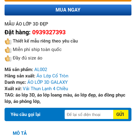
MUA NGAY
MẪU ÁO LỚP 3D ĐẸP
Đặt hàng:
0939327393
Thiết kế mẫu riêng theo yêu cầu
Miễn phí ship toàn quốc
Đầy đủ size áo
Mã sản phẩm:
AL002
Hãng sản xuất:
Áo Lớp Cổ Tròn
Danh mục:
ÁO LỚP 3D GALAXY
Xuất xứ:
Vải Thun Lạnh 4 Chiều
TAG:
áo lớp 3D,
áo lớp loang màu,
áo lớp đẹp,
áo đồng phục
lớp,
áo phông lớp,
Yêu cầu gọi lại
GỬI
MÔ TẢ