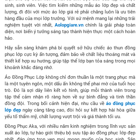
sinh, sinh viên. Việc tìm kiếm những mẫu áo lớp đẹp và chất
lượng, đi đôi với mức áo lớp giá rẻ phải chăng luôn là ưu tiên
hàng đầu của mọi lớp trưởng. Với sứ mệnh mang lại những trải
nghiệm tuyệt vời nhất,
Aolopgiare.vn
chính là giải pháp toàn
diện, nơi biến ý tưởng sáng tạo thành hiện thực một cách hoàn
hảo.
Hãy sẵn sàng khám phá bí quyết sở hữu chiếc áo thun đồng
phục lớp cực kỳ ấn tượng, đảm bảo về chất liệu thoáng mát và
thiết kế hợp xu hướng, giúp tập thể lớp bạn tỏa sáng trong mọi
khoảnh khắc đáng nhớ.
Áo Đồng Phục Lớp không chỉ đơn thuần là một trang phục mà
là một tuyên ngôn, một dấu ấn không thể phai mờ của tuổi học
trò. Đó là sợi dây liên kết vô hình, giúp mỗi thành viên trong
tập thể cảm nhận rõ ràng hơn về sự bình đẳng và tinh thần
đồng đội. Trong bối cảnh hiện đại, nhu cầu về
áo đồng phục
lớp đẹp
ngày càng tăng cao, đòi hỏi sự kết hợp hài hòa giữa
yếu tố thẩm mỹ, chất lượng vượt trội và giá thành tối ưu.
Đồng Phục Aka, với nhiều năm kinh nghiệm trong lĩnh vực sản
xuất áo lớp, tự hào giới thiệu bộ sưu tập áo đồng phục lớp đẹp
nhất, đáp ứng trọn vẹn mọi mong muốn của học sinh. Sản