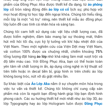
phẩm của Đồng Phục Aka được thiết kế đa dạng, từ
áo phông
lớp
cổ tròn năng động đến
áo lớp có cổ
lịch sự, phù hợp với
mọi hoạt động từ học tập đến ngoại khóa. Chúng tôi hiểu rằng,
mỗi lớp là một "vũ trụ" riêng, nên thiết kế mẫu áo đồng phục
lớp luôn đề cao tính cá nhân hóa và sáng tạo.
Chúng tôi cam kết sử dụng các vật liệu chất lượng cao, đã
được kiểm nghiệm, đảm bảo mang lại sự thoáng mát, thấm
hút mồ hôi tối đa, cực kỳ lý tưởng với khí hậu nhiệt đới của
Việt Nam. Theo một nghiên cứu của Viện Dệt may Việt Nam,
vải cotton 100% được ưa chuộng nhất, chiếm khoảng
75%
tổng lượng đặt hàng
áo lớp
nhờ khả năng làm mát vượt trội và
độ bền màu cao. Với Đồng Phục Aka, bạn có thể hoàn toàn
yên tâm về chất lượng in ấn, áp dụng công nghệ in kỹ thuật số
tiên tiến hoặc in decal bền bỉ, giúp hình in trên chiếc áo lớp
không bong tróc, nứt vỡ dù giặt nhiều lần.
Sự khác biệt của
Áo Lớp Aka
nằm ở sự chuyên môn hóa trong
việc tư vấn và thiết kế. Chúng tôi không chỉ cung cấp sản
phẩm mà còn là người bạn đồng hành giúp lớp bạn định hình
phong cách. Các xu hướng thiết kế mới nhất như áo lớp 3D, áo
lớp Typography hay áo lớp Hologram luôn được
Đồng Phục