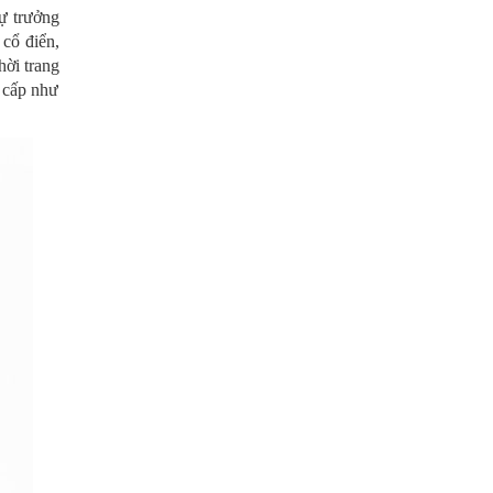
ự trưởng
 cổ điển,
hời trang
o cấp như