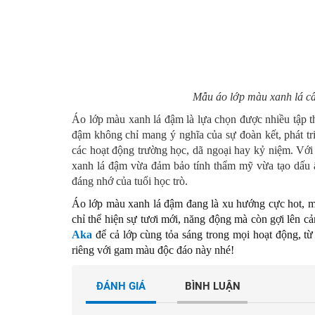
Mẫu áo lớp màu xanh lá cây
Áo lớp màu xanh lá đậm là lựa chọn được nhiều tập th
đậm không chỉ mang ý nghĩa của sự đoàn kết, phát tri
các hoạt động trường học, dã ngoại hay kỷ niệm. Với t
xanh lá đậm vừa đảm bảo tính thẩm mỹ vừa tạo dấu ấ
đáng nhớ của tuổi học trò.
Áo lớp màu xanh lá đậm đang là xu hướng cực hot, ma
chỉ thể hiện sự tươi mới, năng động mà còn gợi lên c
Aka
để cả lớp cùng tỏa sáng trong mọi hoạt động, từ 
riêng với gam màu độc đáo này nhé!
ĐÁNH GIÁ
BÌNH LUẬN