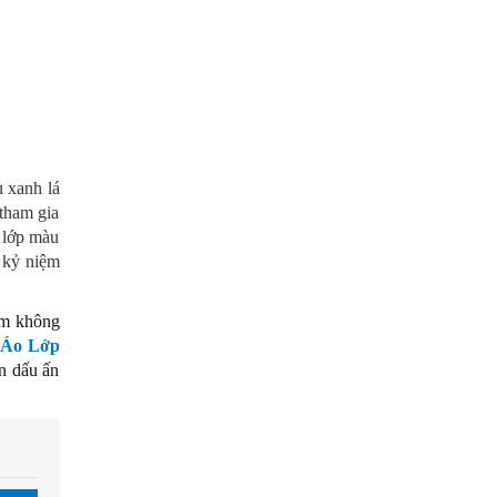
u xanh lá
 tham gia
o lớp màu
 kỷ niệm
ậm không
p
Áo Lớp
ên dấu ấn