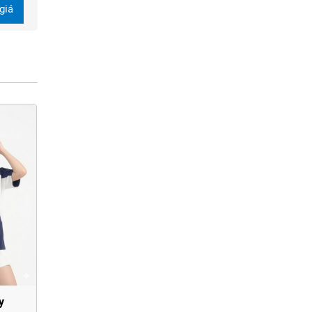
giá
y