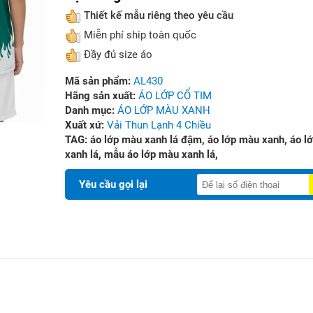
Thiết kế mẫu riêng theo yêu cầu
Miễn phí ship toàn quốc
Đầy đủ size áo
Mã sản phẩm:
AL430
Hãng sản xuất:
ÁO LỚP CỔ TIM
Danh mục:
ÁO LỚP MÀU XANH
Xuất xứ:
Vải Thun Lạnh 4 Chiều
TAG:
áo lớp màu xanh lá đậm,
áo lớp màu xanh,
áo l
xanh lá,
mẫu áo lớp màu xanh lá,
Yêu cầu gọi lại