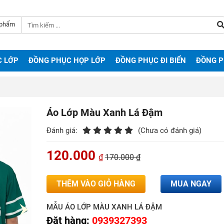
 phẩm
C LỚP
ĐỒNG PHỤC HỌP LỚP
ĐỒNG PHỤC ĐI BIỂN
ĐỒNG 
Áo Lớp Màu Xanh Lá Đậm
Đánh giá:
(Chưa có đánh giá)
120.000
₫
170.000 ₫
THÊM VÀO GIỎ HÀNG
MUA NGAY
MẪU ÁO LỚP MÀU XANH LÁ ĐẬM
Đặt hàng:
0939327393