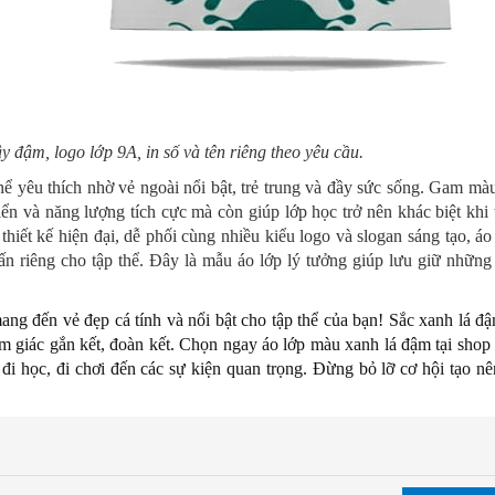
 đậm, logo lớp 9A, in số và tên riêng theo yêu cầu.
ể yêu thích nhờ vẻ ngoài nổi bật, trẻ trung và đầy sức sống. Gam mà
ển và năng lượng tích cực mà còn giúp lớp học trở nên khác biệt khi
hiết kế hiện đại, dễ phối cùng nhiều kiểu logo và slogan sáng tạo, á
n riêng cho tập thể. Đây là mẫu áo lớp lý tưởng giúp lưu giữ những
ng đến vẻ đẹp cá tính và nổi bật cho tập thể của bạn! Sắc xanh lá đ
ảm giác gắn kết, đoàn kết. Chọn ngay áo lớp màu xanh lá đậm tại sho
đi học, đi chơi đến các sự kiện quan trọng. Đừng bỏ lỡ cơ hội tạo n