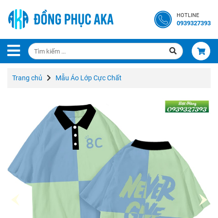
Trang
HOTLINE
Chủ
0939327393
Giới
Thiệu
Trang chủ
Mẫu Áo Lớp Cực Chất
Liên
Hệ