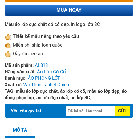
MUA NGAY
Mẫu áo lớp cực chất có cổ đẹp, in logo lớp 8C
Thiết kế mẫu riêng theo yêu cầu
Miễn phí ship toàn quốc
Đầy đủ size áo
Mã sản phẩm:
AL318
Hãng sản xuất:
Áo Lớp Có Cổ
Danh mục:
ÁO PHÔNG LỚP
Xuất xứ:
Vải Thun Lạnh 4 Chiều
TAG:
mẫu áo lớp cực chất,
áo lớp có cổ,
mẫu áo lớp đẹp,
áo
đồng phục lớp,
áo lớp đẹp nhất,
áo lớp 8C,
Yêu cầu gọi lại
GỬI
MÔ TẢ