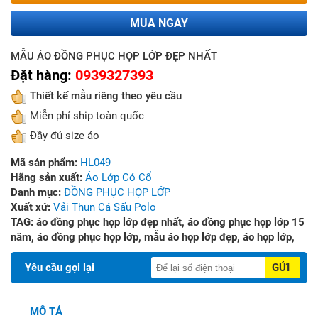
MUA NGAY
MẪU ÁO ĐỒNG PHỤC HỌP LỚP ĐẸP NHẤT
Đặt hàng:
0939327393
Thiết kế mẫu riêng theo yêu cầu
Miễn phí ship toàn quốc
Đầy đủ size áo
Mã sản phẩm:
HL049
Hãng sản xuất:
Áo Lớp Có Cổ
Danh mục:
ĐỒNG PHỤC HỌP LỚP
Xuất xứ:
Vải Thun Cá Sấu Polo
TAG:
áo đồng phục họp lớp đẹp nhất,
áo đồng phục họp lớp 15
năm,
áo đồng phục họp lớp,
mẫu áo họp lớp đẹp,
áo họp lớp,
Yêu cầu gọi lại
GỬI
MÔ TẢ